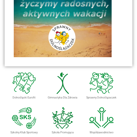
Dolnośląski Eurofit
Gimnastyka Dla Zdrowia
Sprawny Dolnoślązaczek
Szkolny Klub Sportowy
Szkoła Promująca
Współzawodnictwo