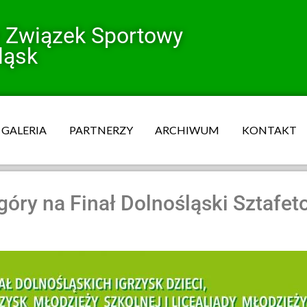
y Związek Sportowy
ląsk
GALERIA
PARTNERZY
ARCHIWUM
KONTAKT
óry na Finał Dolnośląski Sztafe