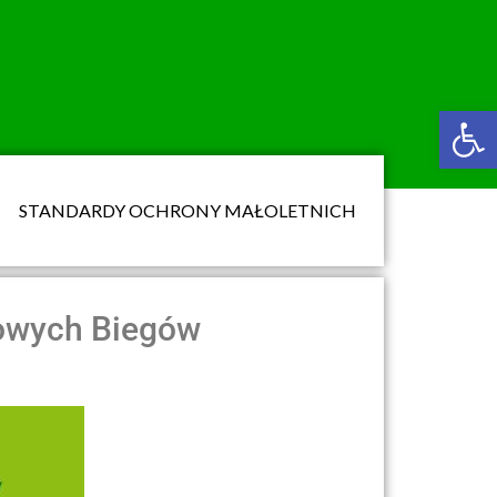
Ot
STANDARDY OCHRONY MAŁOLETNICH
towych Biegów