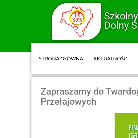
Szkoln
Dolny Ś
STRONA GŁÓWNA
AKTUALNOŚCI
Zapraszamy do Twardog
Przełajowych