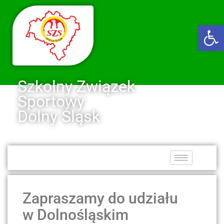
Ot
Szkolny Związek
Sportowy
Dolny Śląsk
Zapraszamy do udziału
w Dolnośląskim