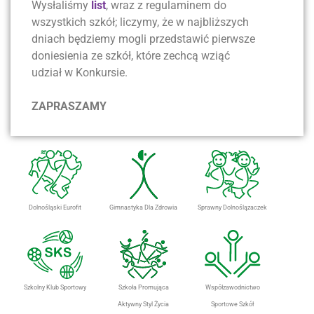
Wysłaliśmy
list
, wraz z regulaminem do
wszystkich szkół; liczymy, że w najbliższych
dniach będziemy mogli przedstawić pierwsze
doniesienia ze szkół, które zechcą wziąć
udział w Konkursie.
ZAPRASZAMY
Dolnośląski Eurofit
Gimnastyka Dla Zdrowia
Sprawny Dolnoślązaczek
Szkolny Klub Sportowy
Szkoła Promująca
Współzawodnictwo
Aktywny Styl Życia
Sportowe Szkół