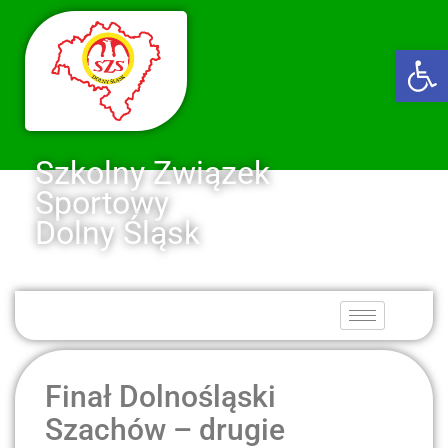
Ot
Szkolny Związek
Sportowy
Dolny Śląsk
Finał Dolnośląski
Szachów – drugie