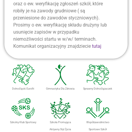
oraz o ew. weryfikację zgłoszeń szkół, które
robiły je na zawody grudniowe ( są
przeniesione do zawodów styczniowych).
Prosimy o ew. weryfikację składu drużyny lub
usunięcie zapisów w przypadku
niemożliwości startu w w/w/ terminach.
Komunikat organizacyjny znajdziecie
tutaj
Dolnośląski Eurofit
Gimnastyka Dla Zdrowia
Sprawny Dolnoślązaczek
Szkolny Klub Sportowy
Szkoła Promująca
Współzawodnictwo
Aktywny Styl Życia
Sportowe Szkół