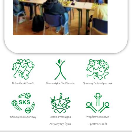
Dolnośląski Eurofit
Gimnastyka Dla Zdrowia
Sprawny Dolnoślązaczek
Szkolny Klub Sportowy
Szkoła Promująca
Współzawodnictwo
Aktywny Styl Życia
Sportowe Szkół