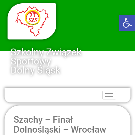
Ot
Szkolny Związek
Sportowy
Dolny Śląsk
Szachy – Finał
Dolnośląski – Wrocław