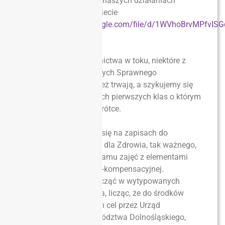
Zdrowia. Informację o naszych działaniach
programowych znajdziecie
tutaj
https://drive.google.com/file/d/1WVhoBrvMPfvI
usp=sharing
Zawody Współzawodnictwa w toku, niektóre z
propozycji programowych Sprawnego
Dolnoślązaczka również trwają, a szykujemy się
pilnie do naboru nowych pierwszych klas o którym
poinformujemy już wkrótce.
W tej chwili skupiamy się na zapisach do
programu Gimnastyka dla Zdrowia, tak ważnego,
zwłaszcza teraz, programu zajęć z elementami
gimnastyki korekcyjno-kompensacyjnej.
Chcielibyśmy je rozpocząć w wytypowanych
szkołach już 1 kwietnia, licząc, że do środków
przeznaczonych na ten cel przez Urząd
Marszałkowski Województwa Dolnośląskiego,