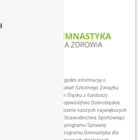
H
Mamy już od dwóch tygodni informację o
dofinansowaniu do działań Szkolnego Związku
Sportowego na Dolnym Śląsku z funduszy
przekazanych przez Województwo Dolnośląskie.
Umożliwią one prowadzenie naszych największych
programów, m.in. Współzawodnictwa Sportowego
Szkół Dolnego Śląska, programu Sprawny
Dolnoślązaczek oraz programu Gimnastyka dla