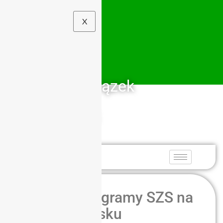
X
Szkolny Związek
Sportowy
Dolny Śląsk
Ruszają programy SZS na
Dolnym Śląsku