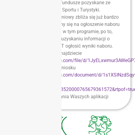
dołożymy dodatkowe fundusze pozyskane ze
Środków Ministerstwa Sportu i Turystyki.
Ponieważ termin kwietniowy zbliża się już bardzo
szybko zdecydowaliśmy się na ogłoszenie naboru
szkół i grup do udziału w tym programie, po to,
żeby bezpośrednio po uzyskaniu informacji o
dofinansowaniu z MSiT ogłosić wyniki naboru.
Założenia programu znajdziecie
na
https://drive.google.com/file/d/1JyELxwmur3AWeG
usp=sharing
, a druk wniosku
na
https://docs.google.com/document/d/1s1XSINzdSqy
7iQuRDr/edit?
usp=sharing&ouid=113520000765679361572&rtpof=tru
Zapraszamy do składania Waszych aplikacji