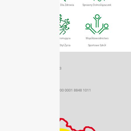
Dolnośląski Eurofit
Gimnastyka Dla Zdrowia
Sprawny Dolnoślązaczek
Szkolny Klub Sportowy
Szkoła Promująca
Współzawodnictwo
Aktywny Styl Życia
Sportowe Szkół
Dane teleadresowe
50-259 Wrocław ul. Borowska 1-3
tel./fax (071) 367 33 15
e-mail: szs@sport.wroclaw.pl
Konto bankowe 22 1160 2202 0000 0001 8848 1011
NIP: 899 21 48 683
REGON: 930420096