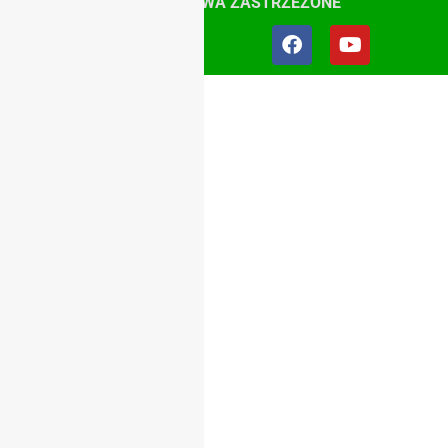
ŚLĄSK, WSZYSTKIE PRAWA ZASTRZEŻONE