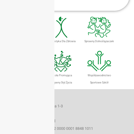
Dolnośląski Eurofit
Gimnastyka Dla Zdrowia
Sprawny Dolnoślązaczek
Szkolny Klub Sportowy
Szkoła Promująca
Współzawodnictwo
Aktywny Styl Życia
Sportowe Szkół
Dane teleadresowe
50-259 Wrocław ul. Borowska 1-3
tel./fax (071) 367 33 15
e-mail: szs@sport.wroclaw.pl
Konto bankowe 22 1160 2202 0000 0001 8848 1011