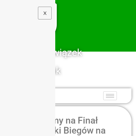
X
Szkolny Związek
Sportowy
Dolny Śląsk
Zapraszamy na Finał
Dolnośląski Biegów na