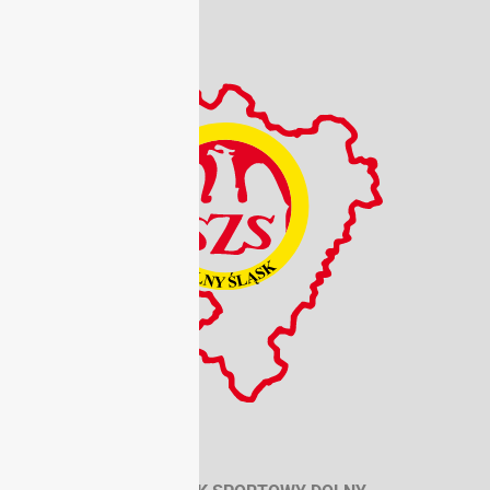
NIP: 899 21 48 683
REGON: 930420096