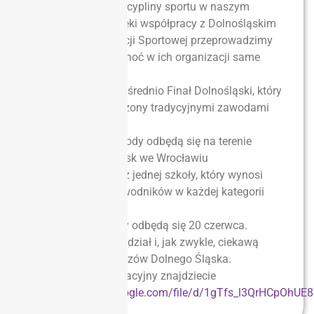
entuzjastów tej dyscypliny sportu w naszym
województwie. Dzięki współpracy z Dolnośląskim
Związkiem Orientacji Sportowej przeprowadzimy
zawody finałowe, choć w ich organizacji same
nowości:
Odbędzie się bezpośrednio Finał Dolnośląski, który
nie będzie poprzedzony tradycyjnymi zawodami
półfinałowymi
Nowe miejsce, zawody odbędą się na terenie
Strzelnicy WKS Śląsk we Wrocławiu
Limit uczestników z jednej szkoły, który wynosi
maksymalnie 3 zawodników w każdej kategorii
wiekowej
Nowy termin; Finały odbędą się 20 czerwca.
Liczymy na Wasz udział i, jak zwykle, ciekawą
walkę o tytuły Mistrzów Dolnego Śląska.
Komunikat organizacyjny znajdziecie
na
https://drive.google.com/file/d/1gTfs_l3QrHCpOhU
usp=sharing