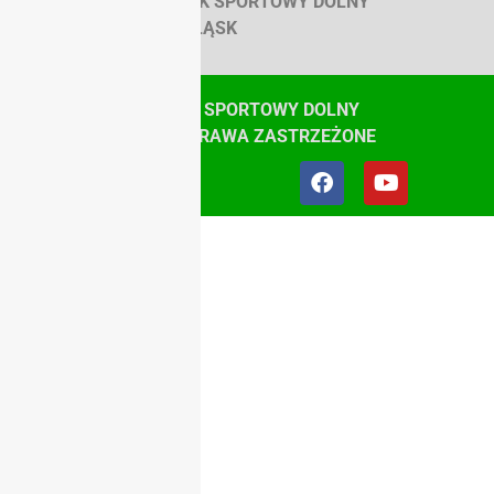
SZKOLNY ZWIĄZEK SPORTOWY DOLNY
ŚLĄSK
© SZKOLNY ZWIĄZEK SPORTOWY DOLNY
ŚLĄSK, WSZYSTKIE PRAWA ZASTRZEŻONE