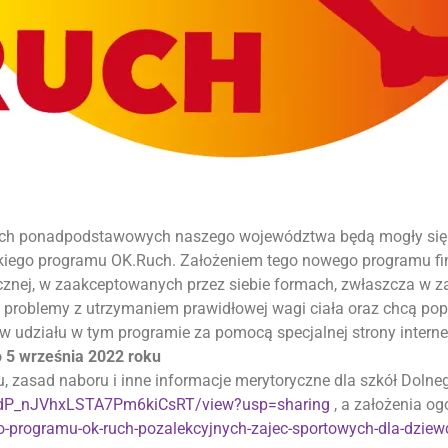
łach ponadpodstawowych naszego województwa będą mogły się 
kiego programu OK.Ruch. Założeniem tego nowego programu fi
ycznej, w zaakceptowanych przez siebie formach, zwłaszcza w z
ją problemy z utrzymaniem prawidłowej wagi ciała oraz chcą po
 udziału w tym programie za pomocą specjalnej strony intern
o 5 września 2022 roku
, zasad naboru i inne informacje merytoryczne dla szkół Dolne
VS8dP_nJVhxLSTA7Pm6kiCsRT/view?usp=sharing
, a założenia o
do-programu-ok-ruch-pozalekcyjnych-zajec-sportowych-dla-dzi