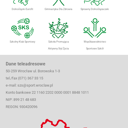
Dolnośląski Eurofit
Gimnastyka Dla Zdrowia
Sprawny Dolnoślązaczek
Szkolny Klub Sportowy
Szkoła Promująca
Współzawodnictwo
Aktywny Styl Życia
Sportowe Szkół
Dane teleadresowe
50-259 Wrocław ul. Borowska 1-3
tel./fax (071) 367 33 15
e-mail: szs@sport.wroclaw.pl
Konto bankowe 22 1160 2202 0000 0001 8848 1011
NIP: 899 21 48 683
REGON: 930420096