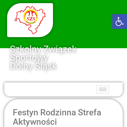
Ot
Szkolny Związek
Sportowy
Dolny Śląsk
Festyn Rodzinna Strefa
Aktywności