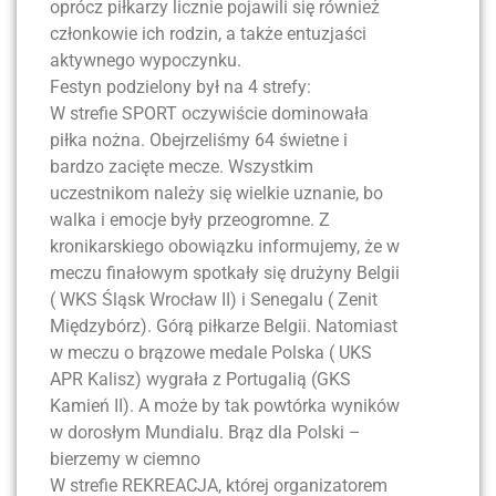
oprócz piłkarzy licznie pojawili się również
członkowie ich rodzin, a także entuzjaści
aktywnego wypoczynku.
Festyn podzielony był na 4 strefy:
W strefie SPORT oczywiście dominowała
piłka nożna. Obejrzeliśmy 64 świetne i
bardzo zacięte mecze. Wszystkim
uczestnikom należy się wielkie uznanie, bo
walka i emocje były przeogromne. Z
kronikarskiego obowiązku informujemy, że w
meczu finałowym spotkały się drużyny Belgii
( WKS Śląsk Wrocław II) i Senegalu ( Zenit
Międzybórz). Górą piłkarze Belgii. Natomiast
w meczu o brązowe medale Polska ( UKS
APR Kalisz) wygrała z Portugalią (GKS
Kamień II). A może by tak powtórka wyników
w dorosłym Mundialu. Brąz dla Polski –
bierzemy w ciemno
W strefie REKREACJA, której organizatorem