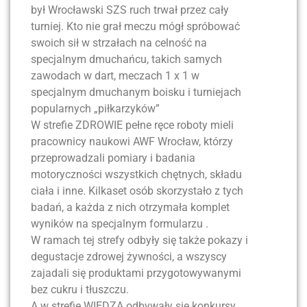
był Wrocławski SZS ruch trwał przez cały
turniej. Kto nie grał meczu mógł spróbować
swoich sił w strzałach na celność na
specjalnym dmuchańcu, takich samych
zawodach w dart, meczach 1 x 1 w
specjalnym dmuchanym boisku i turniejach
popularnych „piłkarzyków”
W strefie ZDROWIE pełne ręce roboty mieli
pracownicy naukowi AWF Wrocław, którzy
przeprowadzali pomiary i badania
motoryczności wszystkich chętnych, składu
ciała i inne. Kilkaset osób skorzystało z tych
badań, a każda z nich otrzymała komplet
wyników na specjalnym formularzu .
W ramach tej strefy odbyły się także pokazy i
degustacje zdrowej żywności, a wszyscy
zajadali się produktami przygotowywanymi
bez cukru i tłuszczu.
A w strefie WIEDZA odbywały się konkursy