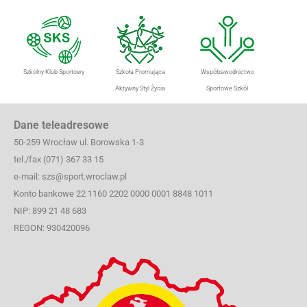
Szkolny Klub Sportowy
Szkoła Promująca
Współzawodnictwo
Aktywny Styl Życia
Sportowe Szkół
Dane teleadresowe
50-259 Wrocław ul. Borowska 1-3
tel./fax (071) 367 33 15
e-mail: szs@sport.wroclaw.pl
Konto bankowe 22 1160 2202 0000 0001 8848 1011
NIP: 899 21 48 683
REGON: 930420096