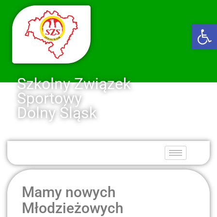
Ot
Szkolny Związek
Sportowy
Dolny Śląsk
Mamy nowych
Młodzieżowych