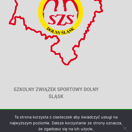
SZKOLNY ZWIĄZEK SPORTOWY DOLNY
ŚLĄSK
Ta strona korzysta z ciasteczek aby świadczyć usługi na
© SZKOLNY ZWIĄZEK SPORTOWY DOLNY
najwyższym poziomie. Dalsze korzystanie ze strony oznacza,
ŚLĄSK, WSZYSTKIE PRAWA ZASTRZEŻONE
że zgadzasz się na ich użycie.