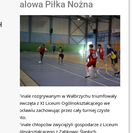
Halowa Piłka Nożna
H
W Finale rozgrywanym w Wałbrzychu triumfowały
dziewczęta z XI Liceum Ogólnokształcącego we
Wrocławiu zachowując przez cały turniej czyste
konto.
W Finale chłopców zwyciężyli gospodarze z Liceum
Ogólnokształcącego z Ząbkowic Śląskich.