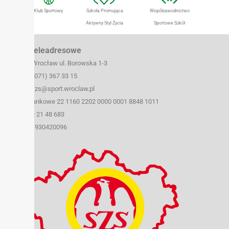
Szkolny Klub Sportowy
Szkoła Promująca
Współzawodnictwo
Aktywny Styl Życia
Sportowe Szkół
Dane teleadresowe
50-259 Wrocław ul. Borowska 1-3
tel./fax (071) 367 33 15
e-mail: szs@sport.wroclaw.pl
Konto bankowe 22 1160 2202 0000 0001 8848 1011
NIP: 899 21 48 683
REGON: 930420096