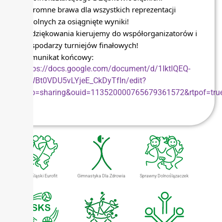
Ogromne brawa dla wszystkich reprezentacji
szkolnych za osiągnięte wyniki!
Podziękowania kierujemy do współorganizatorów i
gospodarzy turniejów finałowych!
komunikat końcowy:
https://docs.google.com/document/d/1IktlQEQ-
wWBt0VDU5vLYjeE_CkDyTfIn/edit?
usp=sharing&ouid=113520000765679361572&rtpof=tru
Dolnośląski Eurofit
Gimnastyka Dla Zdrowia
Sprawny Dolnoślązaczek