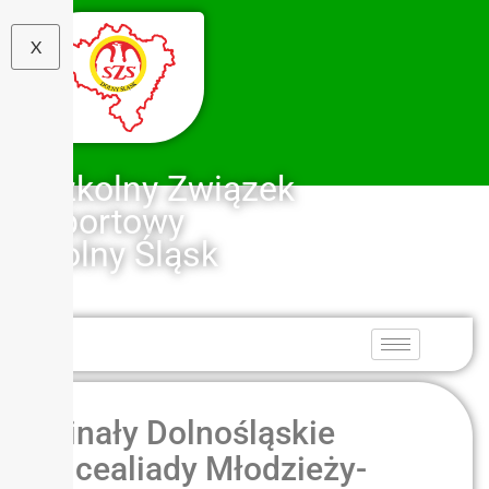
X
Szkolny Związek
Sportowy
Dolny Śląsk
Finały Dolnośląskie
Licealiady Młodzieży-