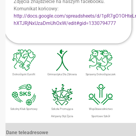
Zdjęcia znajdziecie na naszym facebooku.
Komunikat końcowy:
http://docs.google.com/spreadsheets/d/1pR7gO1OHteL
hXTJRjNxUzaDmUhOxW/edit#gid=1330794777
Dolnośląski Eurofit
Gimnastyka Dla Zdrowia
Sprawny Dolnoślązaczek
Szkolny Klub Sportowy
Szkoła Promująca
Współzawodnictwo
Aktywny Styl Życia
Sportowe Szkół
Dane teleadresowe