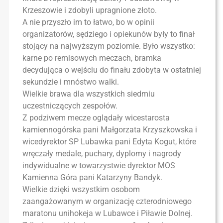
Krzeszowie i zdobyli upragnione złoto.
A nie przyszło im to łatwo, bo w opinii
organizatorów, sędziego i opiekunów były to finał
stojący na najwyższym poziomie. Było wszystko:
karne po remisowych meczach, bramka
decydująca o wejściu do finału zdobyta w ostatniej
sekundzie i mnóstwo walki.
Wielkie brawa dla wszystkich siedmiu
uczestniczących zespołów.
Z podziwem mecze oglądały wicestarosta
kamiennogórska pani Małgorzata Krzyszkowska i
wicedyrektor SP Lubawka pani Edyta Kogut, które
wręczały medale, puchary, dyplomy i nagrody
indywidualne w towarzystwie dyrektor MOS
Kamienna Góra pani Katarzyny Bandyk.
Wielkie dzięki wszystkim osobom
zaangażowanym w organizację czterodniowego
maratonu unihokeja w Lubawce i Piławie Dolnej.