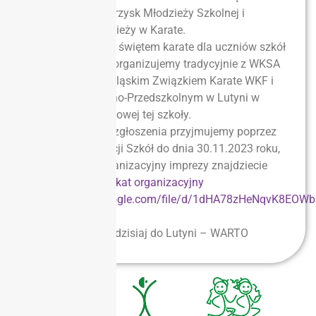
Igrzysk Dzieci, Igrzysk Młodzieży Szkolnej i
Licealiady Młodzieży w Karate.
Ten finał, będący świętem karate dla uczniów szkół
Dolnego Śląska organizujemy tradycyjnie z WKSA
Budokan, Dolnośląskim Związkiem Karate WKF i
Zespołem Szkolno-Przedszkolnym w Lutyni w
pięknej hali sportowej tej szkoły.
Informujemy, że zgłoszenia przyjmujemy poprzez
System Rejestracji Szkół do dnia 30.11.2023 roku,
a komunikat organizacyjny imprezy znajdziecie
na
http://komunikat organizacyjny
https://drive.google.com/file/d/1dHA78zHeNqvK8EOWb
usp=sharing
Zapraszamy już dzisiaj do Lutyni – WARTO