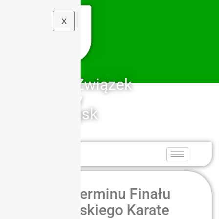
X
Szkolny Związek
Sportowy
Dolny Śląsk
Zmiana terminu Finału
Dolnośląskiego Karate