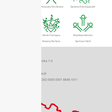
Dolnośląski Eurofit
Gimnastyka Dla Zdrowia
Sprawny Dolnoślązaczek
Szkolny Klub Sportowy
Szkoła Promująca
Współzawodnictwo
Aktywny Styl Życia
Sportowe Szkół
Dane teleadresowe
50-259 Wrocław ul. Borowska 1-3
tel./fax (071) 367 33 15
e-mail: szs@sport.wroclaw.pl
Konto bankowe 22 1160 2202 0000 0001 8848 1011
NIP: 899 21 48 683
REGON: 930420096