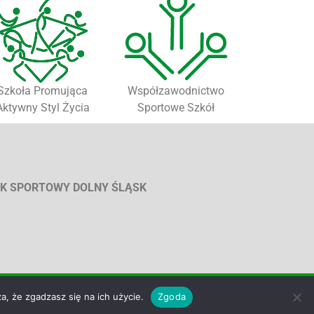
Szkoła Promująca
Współzawodnictwo
Aktywny Styl Życia
Sportowe Szkół
K SPORTOWY DOLNY ŚLĄSK
a, że zgadzasz się na ich użycie.
Zgoda