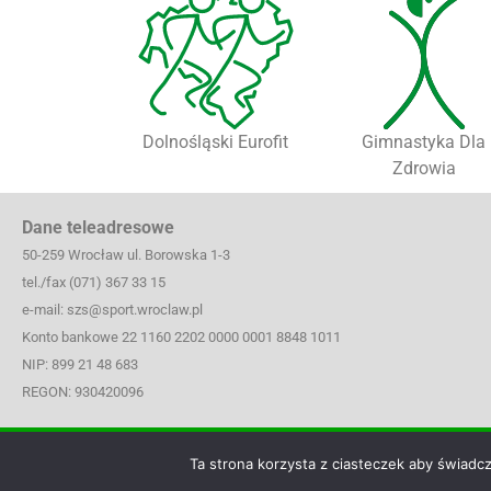
Dolnośląski Eurofit
Gimnastyka Dla
Zdrowia
Dane teleadresowe
50-259 Wrocław ul. Borowska 1-3
tel./fax (071) 367 33 15
e-mail: szs@sport.wroclaw.pl
Konto bankowe 22 1160 2202 0000 0001 8848 1011
NIP: 899 21 48 683
REGON: 930420096
© SZKOLNY ZWIĄZEK SPORTOWY DOLNY ŚLĄSK, WSZYS
Ta strona korzysta z ciasteczek aby świadc