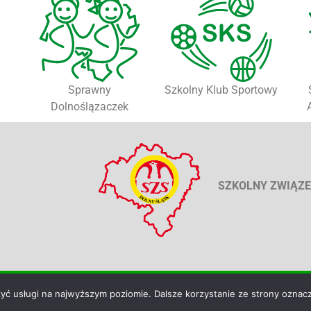
Sprawny
Szkolny Klub Sportowy
Dolnoślązaczek
SZKOLNY ZWIĄZE
TKIE PRAWA ZASTRZEŻONE
zyć usługi na najwyższym poziomie. Dalsze korzystanie ze strony oznacz