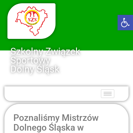
Ot
Szkolny Związek
Sportowy
Dolny Śląsk
Poznaliśmy Mistrzów
Dolnego Śląska w