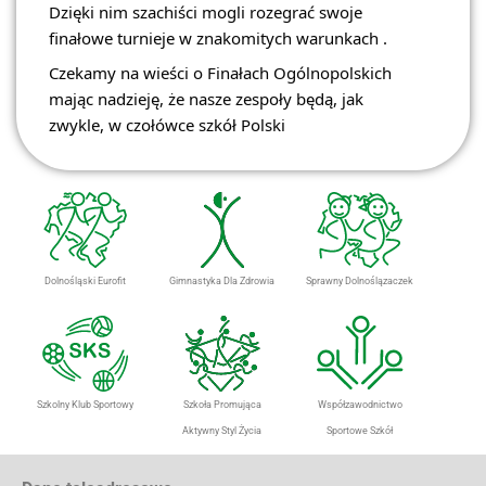
Dzięki nim szachiści mogli rozegrać swoje
finałowe turnieje w znakomitych warunkach .
Czekamy na wieści o Finałach Ogólnopolskich
mając nadzieję, że nasze zespoły będą, jak
zwykle, w czołówce szkół Polski
Dolnośląski Eurofit
Gimnastyka Dla Zdrowia
Sprawny Dolnoślązaczek
Szkolny Klub Sportowy
Szkoła Promująca
Współzawodnictwo
Aktywny Styl Życia
Sportowe Szkół