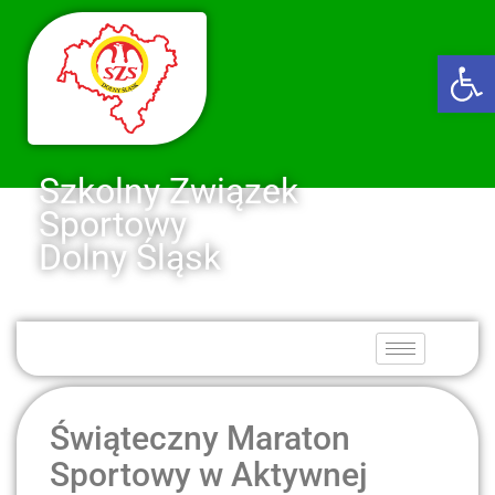
Ot
Szkolny Związek
Sportowy
Dolny Śląsk
Świąteczny Maraton
Sportowy w Aktywnej