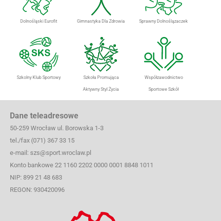
Dolnośląski Eurofit
Gimnastyka Dla Zdrowia
Sprawny Dolnoślązaczek
Szkolny Klub Sportowy
Szkoła Promująca
Współzawodnictwo
Aktywny Styl Życia
Sportowe Szkół
Dane teleadresowe
50-259 Wrocław ul. Borowska 1-3
tel./fax (071) 367 33 15
e-mail: szs@sport.wroclaw.pl
Konto bankowe 22 1160 2202 0000 0001 8848 1011
NIP: 899 21 48 683
REGON: 930420096