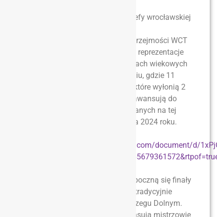
Zbliżają się terminy eliminacji strefy wrocławskiej
w pływaniu i tenisie stołowym.
W przypadku pływaków, dzięki uprzejmości WCT
Spartan będziemy mogli zaprosić reprezentacje
szkolne we wszystkich 3 kategoriach wiekowych
na pływalnię ORBITA we Wrocławiu, gdzie 11
marca rozgramy finały strefowe, które wyłonią 2
najlepsze zespoły szkolne, które awansują do
Finałów Dolnośląskich zaplanowanych na tej
samej pływalni na dzień 19 marca 2024 roku.
Tutaj komunikat zawodów strefy
wrocławskiej
https://docs.google.com/document/d/1xP
usp=sharing&ouid=113520000765679361572&rtpof=tru
Dzień później, czyli 12 marca rozpoczną się finały
strefowe tenisa stołowego. Tutaj tradycyjnie
zaprasza na zawody MOSiR w Brzegu Dolnym.
Przypominamy, że do finału awansują mistrzowie