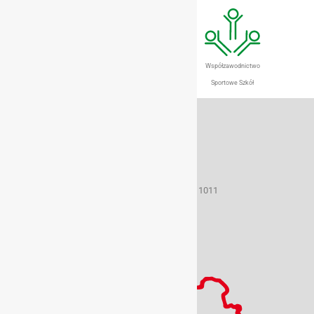
Szkolny Klub Sportowy
Szkoła Promująca
Współzawodnictwo
Aktywny Styl Życia
Sportowe Szkół
Dane teleadresowe
50-259 Wrocław ul. Borowska 1-3
tel./fax (071) 367 33 15
e-mail: szs@sport.wroclaw.pl
Konto bankowe 22 1160 2202 0000 0001 8848 1011
NIP: 899 21 48 683
REGON: 930420096