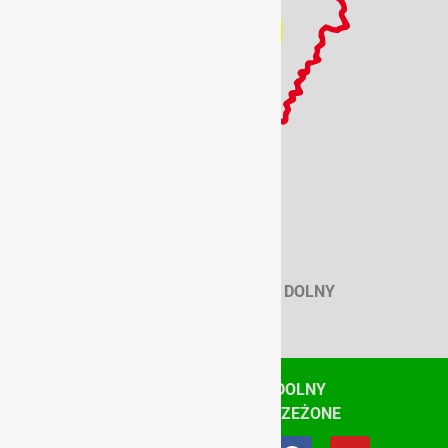
SZKOLNY ZWIĄZEK SPORTOWY DOLNY
ŚLĄSK
© SZKOLNY ZWIĄZEK SPORTOWY DOLNY
ŚLĄSK, WSZYSTKIE PRAWA ZASTRZEŻONE