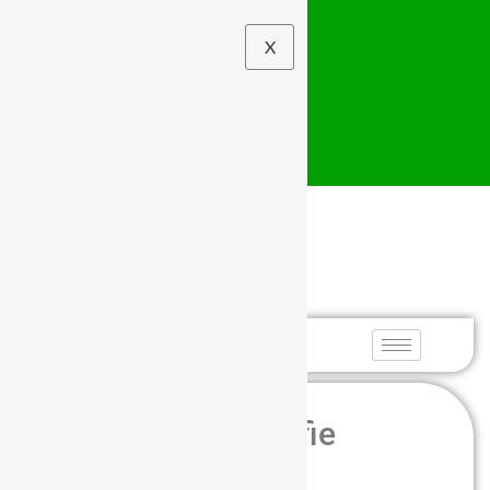
X
Szkolny Związek
Sportowy
Dolny Śląsk
Eliminacje w strefie
wrocławskiej