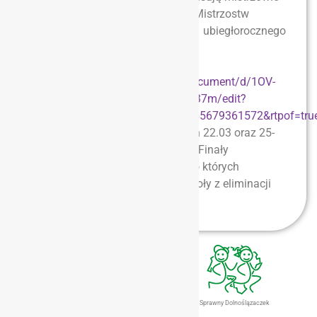
powiatów, 3 najlepsze zespoły z Mistrzostw
Wrocławia i wicemistrz powiatu – ubiegłorocznego
zwycięzcy strefy.
Komunikat finału strefowego
tutaj
https://docs.google.com/document/d/1OV-
IwooDzzWXW9sXPsjIf2FjUDNFh37m/edit?
usp=sharing&ouid=113520000765679361572&rtpof=tru
Także w Brzegu Dolnym w dniach 22.03 oraz 25-
26.03. 2024 r. zostaną rozegrane Finały
Dolnośląskie tenisa stołowego do których
awansują po dwa najlepsze zespoły z eliminacji
strefowych.
Dolnośląski Eurofit
Gimnastyka Dla Zdrowia
Sprawny Dolnoślązaczek