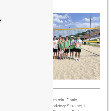
Plażowej
H
Bardzo zacięte były w tym roku Finały
Dolnośląskie Igrzysk Młodzieży Szkolnej i