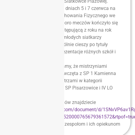
Licealiady Młodzieży w Siatkówce Plażowej.
Podczas rozegranych w dniach 5 i 7 czerwca na
boiskach Akademii Wychowania Fizycznego we
Wrocławiu turniejach sporo meczów kończyło się
tie-breakami. Widać postępującą z roku na rok
progresję umiejętności młodych siatkarzy
plażowych, a co szczególnie cieszy po tytuły
sięgały w tym roku reprezentacje różnych szkół i
wielu powiatów.
Wszem i wobec ogłaszamy, że mistrzyniami
Dolnego Śląska są dziewczęta z SP 1 Kamienna
Góra i LO Strzelin, a mistrzami w kategorii
chłopców reprezentanci SP Pisarzowice i IV LO
Wałbrzych.
Pełny komunikat zawodów znajdziecie
na
https://docs.google.com/document/d/1SNvVP6av1Rg
usp=sharing&ouid=113520000765679361572&rtpof=tru
Gratulujemy wszystkim zespołom i ich opiekunom