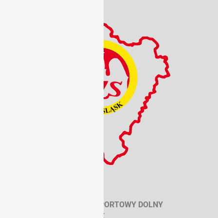
REGON: 930420096
SZKOLNY ZWIĄZEK SPORTOWY DOLNY
ŚLĄSK