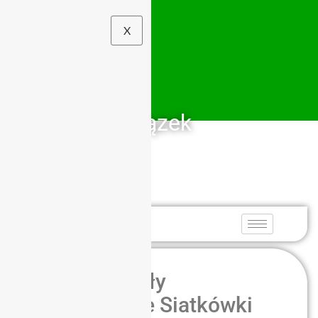
X
Szkolny Związek
Sportowy
Dolny Śląsk
Zacięte Finały
Dolnośląskie Siatkówki