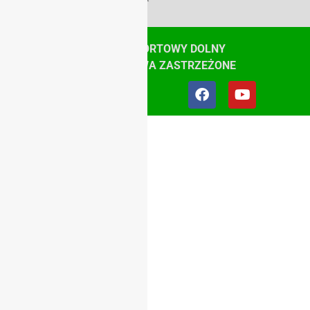
© SZKOLNY ZWIĄZEK SPORTOWY DOLNY
ŚLĄSK, WSZYSTKIE PRAWA ZASTRZEŻONE