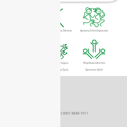
Dolnośląski Eurofit
Gimnastyka Dla Zdrowia
Sprawny Dolnoślązaczek
Szkolny Klub Sportowy
Szkoła Promująca
Współzawodnictwo
Aktywny Styl Życia
Sportowe Szkół
Dane teleadresowe
50-259 Wrocław ul. Borowska 1-3
tel./fax (071) 367 33 15
e-mail: szs@sport.wroclaw.pl
Konto bankowe 22 1160 2202 0000 0001 8848 1011
NIP: 899 21 48 683