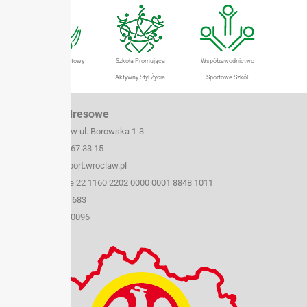
Szkolny Klub Sportowy
Szkoła Promująca
Współzawodnictwo
Aktywny Styl Życia
Sportowe Szkół
Dane teleadresowe
50-259 Wrocław ul. Borowska 1-3
tel./fax (071) 367 33 15
e-mail: szs@sport.wroclaw.pl
Konto bankowe 22 1160 2202 0000 0001 8848 1011
NIP: 899 21 48 683
REGON: 930420096