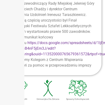
także Przewodniczący Rady Miejskiej Jeleniej Góry
pan Wojciech Chadży i dyrektor Centrum
Wspierania Uzdolnień Ireneusz Taraszkiewicz.
Sportową częścią uroczystości był Finał
Dolnośląski Festiwalu Sztafet Lekkoatletycznych
w którym wystartowało prawie 500 zawodników.
Tutaj komunikat końcowy
Festiwalu
https://docs.google.com/spreadsheets/d/1l
LlJXaqGB4nF5jEm3J/edit?
usp=sharing&ouid=113520000765679361572&rtpof=tru
Dziękujemy Kolegom z Centrum Wspierania
Uzdolnień za pomoc w przeprowadzeniu imprezy
Dolnośląski Eurofit
Gimnastyka Dla Zdrowia
Sprawny Dolnoślązaczek