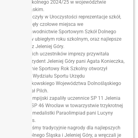
Roku Szkolnego 2024/25 w województwie
dolnośląskim.
Uczestniczyły w Uroczystości reprezentacje szkół,
które zajęły czołowe miejsca we
Współzawodnictwie Sportowym Szkół Dolnego
Śląska w ubiegłym roku szkolnym, oraz najlepsze
zespoły z Jeleniej Góry.
Wszystkich uczestników imprezy przywitała
Wiceprezydent Jeleniej Góry pani Agata Konieczka,
a oficjalnie Sportowy Rok Szkolny otworzył
dyrektor Wydziału Sportu Urzędu
Marszałkowskiego Województwa Dolnośląskiego
pan Rafał Pilch.
Znicz olimpijski zapaliły uczennice SP 11 Jelenia
Góra i SSP 46 Wrocław w towarzystwie trzykrotnej
srebrnej medalistki Paraolimpiad pani Lucyny
Kornobys.
Wręczyliśmy tradycyjnie nagrody dla najlepszych
szkół Dolnego Śląska i Jeleniej Góry, a wręczali je