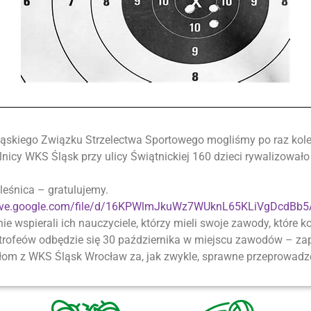
skiego Związku Strzelectwa Sportowego mogliśmy po raz kolejn
elnicy WKS Śląsk przy ulicy Świątnickiej 160 dzieci rywalizował
leśnica – gratulujemy.
drive.google.com/file/d/16KPWlmJkuWz7WUknL65KLiVgDcdBb5
lnie wspierali ich nauczyciele, którzy mieli swoje zawody, które
 trofeów odbędzie się 30 października w miejscu zawodów – z
om z WKS Śląsk Wrocław za, jak zwykle, sprawne przeprowadz