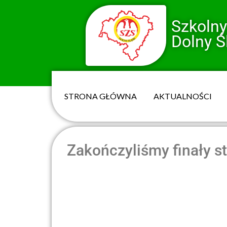
Szkoln
Dolny Ś
STRONA GŁÓWNA
AKTUALNOŚCI
Zakończyliśmy finały s