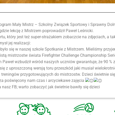
ą program Mały Mistrz – Szkolny Związek Sportowy i Sprawny Dol
zie lekcję z Mistrzem poprowadził Paweł Leśnicki.
tu, który jest też super-strażakiem zobaczcie na zdjęciach, a t
sł jej realizacji:
było się w naszej szkole Spotkanie z Mistrzem. Mieliśmy przy
stą mistrzostw świata Firefighter Challenge Championship Ser
an Paweł wzbudził wśród naszych uczniów gwarantuje, że 90 % z
 się z uproszczoną wersją toru przeszkód jaki musiał wielokrot
 treningów przygotowujących do mistrzostw. Dzieci świetnie si
za poświęcony nam czas i arcyciekawe zajęcia
 nasz FB; warto zobaczyć jak świetnie bawiły się dzieci