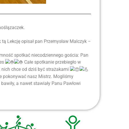
noślązaczek.
ak tą Lekcję opisał pan Przemysław Malczyk –
jemność spotkać niecodziennego gościa: Pan
ies
Całe spotkanie przebiegło w
 nich chce od dziś być strażakami
nie pokonywać nasz Mistrz. Mogliśmy
ę bawiły, a nawet stawiały Panu Pawłowi