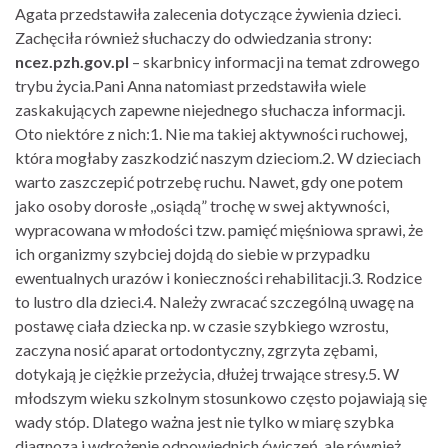
Agata przedstawiła zalecenia dotyczące żywienia dzieci.
Zachęciła również słuchaczy do odwiedzania strony:
ncez.pzh.gov.pl
– skarbnicy informacji na temat zdrowego
trybu życia.Pani Anna natomiast przedstawiła wiele
zaskakujących zapewne niejednego słuchacza informacji.
Oto niektóre z nich:1. Nie ma takiej aktywności ruchowej,
która mogłaby zaszkodzić naszym dzieciom.2. W dzieciach
warto zaszczepić potrzebę ruchu. Nawet, gdy one potem
jako osoby dorosłe ,,osiądą” trochę w swej aktywności,
wypracowana w młodości tzw. pamięć mięśniowa sprawi, że
ich organizmy szybciej dojdą do siebie w przypadku
ewentualnych urazów i konieczności rehabilitacji.3. Rodzice
to lustro dla dzieci.4. Należy zwracać szczególną uwagę na
postawę ciała dziecka np. w czasie szybkiego wzrostu,
zaczyna nosić aparat ortodontyczny, zgrzyta zębami,
dotykają je ciężkie przeżycia, dłużej trwające stresy.5. W
młodszym wieku szkolnym stosunkowo często pojawiają się
wady stóp. Dlatego ważna jest nie tylko w miarę szybka
diagnoza i wdrożenie odpowiednich ćwiczeń, ale również