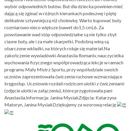
wybór odpowiednich butów. But dla dziecka powinien mieć
dającą się zginać w różnych kierunkach podeszwę i piętę
delikatnie sztywniejszą niż cholewkę. Warto kupować buty
rozmiarowo nieco większe (nawet do1,5 cm).6. Za
powstawanie wad stóp odpowiedzialne są nie tylko zbyt
ciasne buty, ale i za małe skarpetki. Podobną winą są
obarczone wkładki, na których roluje się materiał.Na
zakończenie wywiadówki Anastasiia Romaniv, nauczycielka
wychowania fizycznego współprowadząca lekcje w ramach
programu Mały Mistrz Sportu, przy współudziale swoich
uczniów zaprezentowała ćwiczenia ruchowe wzmacniające
kręgosłup. Uczniowie rozdali rodzicom ulotki z ćwiczeniami
(zdjęcie ulotki w załączeniu), które przygotowała pani
Anastasiia.Informacja: Janina MysiakZdjęcia: Katarzyna
Matoryn, Janina MysiakDziękujemy za wzorową relację