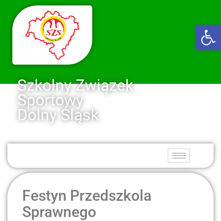
Ot
Szkolny Związek
Sportowy
Dolny Śląsk
Festyn Przedszkola
Sprawnego