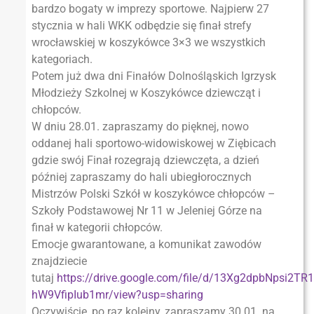
bardzo bogaty w imprezy sportowe. Najpierw 27
stycznia w hali WKK odbędzie się finał strefy
wrocławskiej w koszykówce 3×3 we wszystkich
kategoriach.
Potem już dwa dni Finałów Dolnośląskich Igrzysk
Młodzieży Szkolnej w Koszykówce dziewcząt i
chłopców.
W dniu 28.01. zapraszamy do pięknej, nowo
oddanej hali sportowo-widowiskowej w Ziębicach
gdzie swój Finał rozegrają dziewczęta, a dzień
później zapraszamy do hali ubiegłorocznych
Mistrzów Polski Szkół w koszykówce chłopców –
Szkoły Podstawowej Nr 11 w Jeleniej Górze na
finał w kategorii chłopców.
Emocje gwarantowane, a komunikat zawodów
znajdziecie
tutaj
https://drive.google.com/file/d/13Xg2dpbNpsi2TR
hW9VfipIub1mr/view?usp=sharing
Oczywiście, po raz kolejny, zapraszamy 30.01. na