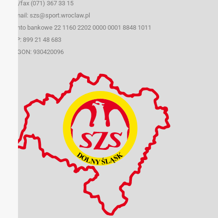
tel./fax (071) 367 33 15
e-mail: szs@sport.wroclaw.pl
Konto bankowe 22 1160 2202 0000 0001 8848 1011
NIP: 899 21 48 683
REGON: 930420096