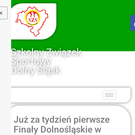
X
Szkolny Związek
Sportowy
Dolny Śląsk
Już za tydzień pierwsze
Finały Dolnośląskie w