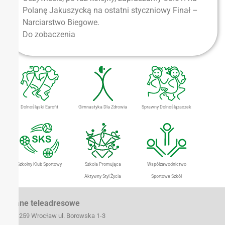
Polanę Jakuszycką na ostatni styczniowy Finał –
Narciarstwo Biegowe.
Do zobaczenia
Dolnośląski Eurofit
Gimnastyka Dla Zdrowia
Sprawny Dolnoślązaczek
Szkolny Klub Sportowy
Szkoła Promująca
Współzawodnictwo
Aktywny Styl Życia
Sportowe Szkół
Dane teleadresowe
50-259 Wrocław ul. Borowska 1-3