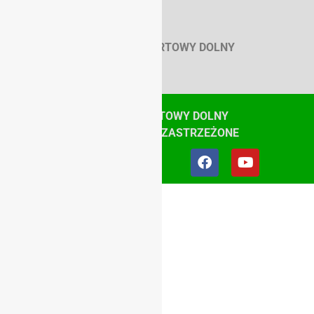
SZKOLNY ZWIĄZEK SPORTOWY DOLNY
ŚLĄSK
© SZKOLNY ZWIĄZEK SPORTOWY DOLNY
ŚLĄSK, WSZYSTKIE PRAWA ZASTRZEŻONE