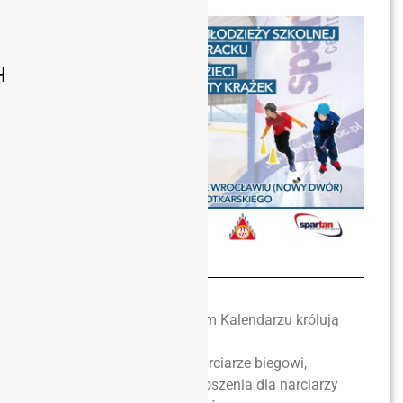
H
Ciągle jest zima i w naszym Kalendarzu królują
dyscypliny zimowe.
Swoje zawody mieli już narciarze biegowi,
wysłaliśmy już także zaproszenia dla narciarzy