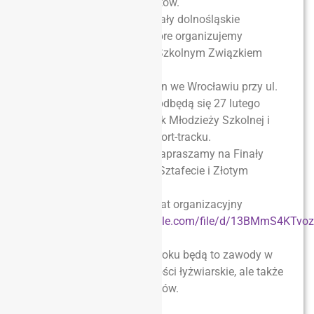
alpejskich i snowboardzistów.
Dzisiaj zapraszamy na finały dolnośląskie
zawodów łyżwiarskich
, które organizujemy
wspólnie z Wrocławskim Szkolnym Związkiem
Sportowym.
Na lodowisku WCT Spartan we Wrocławiu przy ul.
Sukielickiej (Nowy Dwór) odbędą się 27 lutego
Finały Dolnośląskie Igrzysk Młodzieży Szkolnej i
Licealiady Młodzieży w short-tracku.
Dzień później, 28 lutego, zapraszamy na Finały
Igrzysk Dzieci w Błękitnej Sztafecie i Złotym
Krążku.
Tutaj znajdziecie komunikat organizacyjny
Finałów
https://drive.google.com/file/d/13BMmS4KTv
usp=sharing
Mamy nadzieję, że jak co roku będą to zawody w
których liczą się umiejętności łyżwiarskie, ale także
świetna zabawa uczestników.
Do zobaczenia.