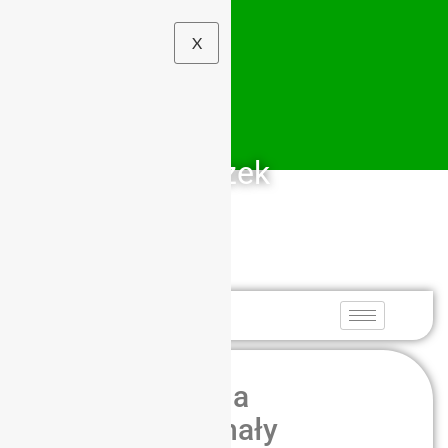
X
Szkolny Związek
Sportowy
Dolny Śląsk
Zapraszamy na
łyżwiarskie finały