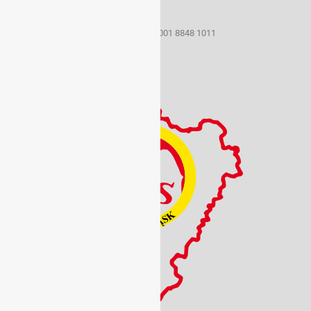
e-mail: szs@sport.wroclaw.pl
Konto bankowe 22 1160 2202 0000 0001 8848 1011
NIP: 899 21 48 683
REGON: 930420096