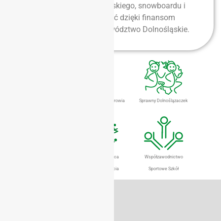
Zawody narciarstwa alpejskiego, snowboardu i
łyżwiarskie mogą się odbyć dzięki finansom
przekazanym przez Województwo Dolnośląskie.
Dolnośląski Eurofit
Gimnastyka Dla Zdrowia
Sprawny Dolnoślązaczek
Szkolny Klub Sportowy
Szkoła Promująca
Współzawodnictwo
Aktywny Styl Życia
Sportowe Szkół
Dane teleadresowe
50-259 Wrocław ul. Borowska 1-3
tel./fax (071) 367 33 15