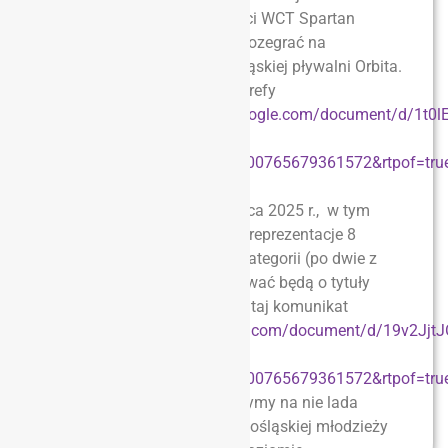
2025 roku. Dzięki uprzejmości WCT Spartan
Wrocław będziemy mogli ją rozegrać na
najnowocześniejszej dolnośląskiej pływalni Orbita.
Tutaj komunikat zawodów strefy
wrocławskiej
https://docs.google.com/document/d/1
pD/edit?
usp=sharing&ouid=113520000765679361572&rtpof=tru
A już tydzień później, 13 marca 2025 r., w tym
samym obiekcie zobaczymy reprezentacje 8
najlepszych szkół w każdej kategorii (po dwie z
każdej strefy), które rywalizować będą o tytuły
Mistrzów Dolnego Śląska. Tutaj komunikat
imprezy
https://docs.google.com/document/d/19v2Jj
mSUaSZ0q/edit?
usp=sharing&ouid=113520000765679361572&rtpof=tru
I w jednym i drugim dniu liczymy na nie lada
emocje, wszak pływanie dolnośląskiej młodzieży