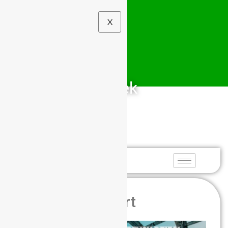
X
Szkolny Związek
Sportowy
Dolny Śląsk
Pływacy na start