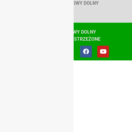
SZKOLNY ZWIĄZEK SPORTOWY DOLNY
ŚLĄSK
© SZKOLNY ZWIĄZEK SPORTOWY DOLNY
ŚLĄSK, WSZYSTKIE PRAWA ZASTRZEŻONE