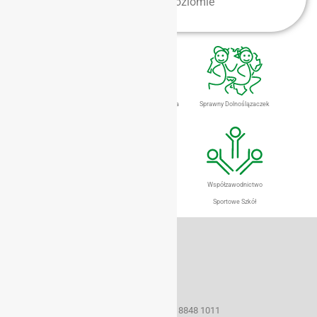
stoi na naprawdę wysokim poziomie
Dolnośląski Eurofit
Gimnastyka Dla Zdrowia
Sprawny Dolnoślązaczek
Szkolny Klub Sportowy
Szkoła Promująca
Współzawodnictwo
Aktywny Styl Życia
Sportowe Szkół
Dane teleadresowe
50-259 Wrocław ul. Borowska 1-3
tel./fax (071) 367 33 15
e-mail: szs@sport.wroclaw.pl
Konto bankowe 22 1160 2202 0000 0001 8848 1011