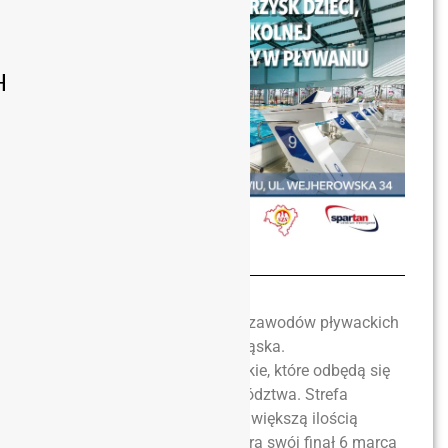
H
Już niedługo finały strefowe zawodów pływackich
Mistrzostw Szkół Dolnego Śląska.
Najpierw półfinały wojewódzkie, które odbędą się
w 4 strefach naszego województwa. Strefa
wrocławska, tradycyjnie z największą ilością
uczestniczących szkół, rozegra swój finał 6 marca