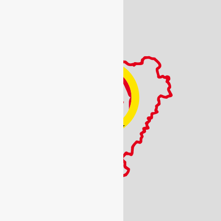
NIP: 899 21 48 683
REGON: 930420096