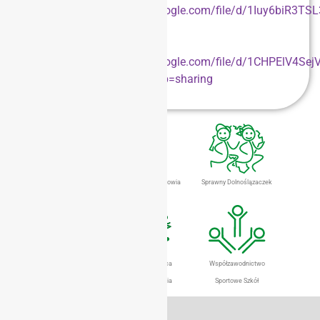
Licealiada
https://drive.google.com/file/d/1Iuy6biR3
usp=sharing
Klasyfikacja indywidualna
Licealiada
https://drive.google.com/file/d/1CHPElV4Sej
BWMQElA785sQ/view?usp=sharing
Dolnośląski Eurofit
Gimnastyka Dla Zdrowia
Sprawny Dolnoślązaczek
Szkolny Klub Sportowy
Szkoła Promująca
Współzawodnictwo
Aktywny Styl Życia
Sportowe Szkół
Dane teleadresowe