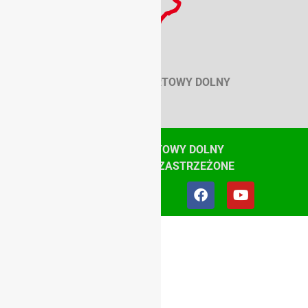
SZKOLNY ZWIĄZEK SPORTOWY DOLNY
ŚLĄSK
© SZKOLNY ZWIĄZEK SPORTOWY DOLNY
ŚLĄSK, WSZYSTKIE PRAWA ZASTRZEŻONE