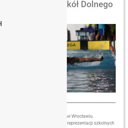
Mistrzostw Szkół Dolnego
Śląska
H
Tłumy na pływalni Orbita we Wrocławiu.
Ponad 450 pływaków z 75 reprezentacji szkolnych