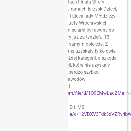
wzięło dziś udział w zawodach Finału Strefy
Wrocławskiej w pływaniu w ramach Igrzysk Dzieci,
Igrzysk Młodzieży Szkolnej i Licealiady Młodzieży.
Oprócz tytułów Mistrzów Strefy Wrocławskiej
najważniejszymi rozstrzygnięciami był awans do
Finału Dolnośląskiego, który już za tydzień, 13
marca, odbędzie się w tym samym obiekcie. Z
dzisiejszych zawodów awans uzyskały tylko dwie
reprezentacje szkolne w każdej kategorii, a szkoda,
bo wiele z tych reprezentacji, które nie uzyskały
awansu do Finału pływało bardzo szybko.
Tutaj wyniki dzisiejszych zawodów:
Klasyfikacja drużynowa ID i
IMS
https://drive.google.com/file/d/1Q9EMwLaqZM
usp=sharing
Klasyfikacja indywidualna ID i IMS
https://drive.google.com/file/d/12VDXV3Tdk3dVZRv4
usp=sharing
Klasyfikacja drużynowa