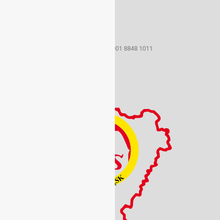
50-259 Wrocław ul. Borowska 1-3
tel./fax (071) 367 33 15
e-mail: szs@sport.wroclaw.pl
Konto bankowe 22 1160 2202 0000 0001 8848 1011
NIP: 899 21 48 683
REGON: 930420096