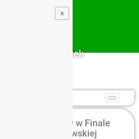
X
Szkolny Związek
Sportowy
Dolny Śląsk
450 pływaków w Finale
Strefy Wrocławskiej