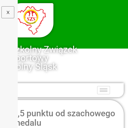
X
Szkolny Związek
Sportowy
Dolny Śląsk
0,5 punktu od szachowego
medalu