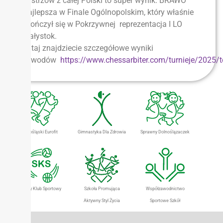
Mistrzów z całej Polski to super wynik. BRAWO
Najlepsza w Finale Ogólnopolskim, który właśnie
skończył się w Pokrzywnej reprezentacja I LO
Białystok.
Tutaj znajdziecie szczegółowe wyniki
zawodów
https://www.chessarbiter.com/turnieje/2025/
Dolnośląski Eurofit
Gimnastyka Dla Zdrowia
Sprawny Dolnoślązaczek
Szkolny Klub Sportowy
Szkoła Promująca
Współzawodnictwo
Aktywny Styl Życia
Sportowe Szkół