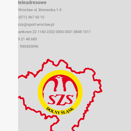
Dane teleadresowe
50-259 Wrocław ul. Borowska 1-3
tel./fax (071) 367 33 15
e-mail: szs@sport.wroclaw.pl
Konto bankowe 22 1160 2202 0000 0001 8848 1011
NIP: 899 21 48 683
REGON: 930420096