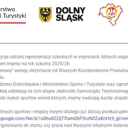
cje udziału reprezentacji szkolnych w imprezach, których orga
em Imprez na rok szkolny 2025/26.
ierową” wersją otrzymacie od Waszych Koordynatorów Powiato
tu.
two Dolnośląskie i Ministerstwo Sportu i Turystyki oraz ogrom
kiej udzielają na tym etapie Jednostki Samorządu Terytorialn
ki wybór sportów wśród których, mamy nadzieję, każdy znajdzie
lnych sportów i między innymi dlatego już dzisiaj przekazuj
ve.google.com/file/d/1s0hu82ZIjTIfamGhP3vzN3ZaKnHz9_gl/vi
ygotowania do startu, czy prace nad Waszymi lokalnymi kalenda