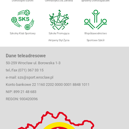
Dolnośląski Eurofit
Gimnastyka Dla Zdrowia
Sprawny Dolnoślązaczek
Szkolny Klub Sportowy
Szkoła Promująca
Współzawodnictwo
Aktywny Styl Życia
Sportowe Szkół
Dane teleadresowe
50-259 Wrocław ul. Borowska 1-3
tel./fax (071) 367 33 15
e-mail: szs@sport.wroclaw.pl
Konto bankowe 22 1160 2202 0000 0001 8848 1011
NIP: 899 21 48 683
REGON: 930420096