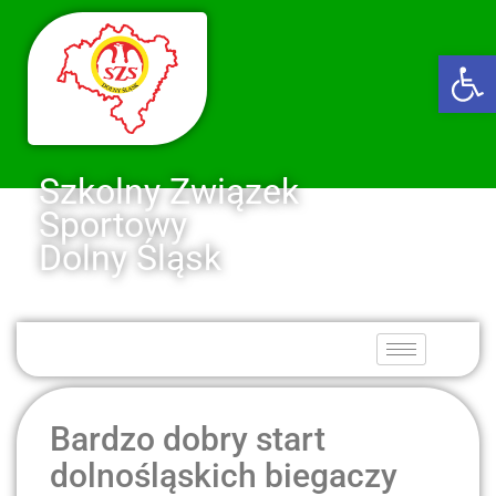
Ot
Szkolny Związek
Sportowy
Dolny Śląsk
Bardzo dobry start
dolnośląskich biegaczy