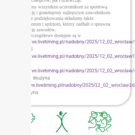
kategorii chłopców, jak i dziewcząt.
Dziękujemy wszystkim uczestnikom za sportową
rywalizację i gratulujemy najlepszym zawodnikom.
Serdeczne podziękowania składamy także
organizatorom i sędziom, którzy zadbali o sprawną
organizację zawodów.
Wyniki szczegółowe dostępne są w
https://live.livetiming.pl/nadobny/2025/12_02_wroclaw/
IDZ, IMS
https://live.livetiming.pl/nadobny/2025/12_02_wroclaw1
LO
https://live.livetiming.pl/nadobny/2025/12_02_wroclaw
IDZ, IMS drużyna
https://live.livetiming.pl/nadobny/2025/12_02_wroclaw1
LO drużyna