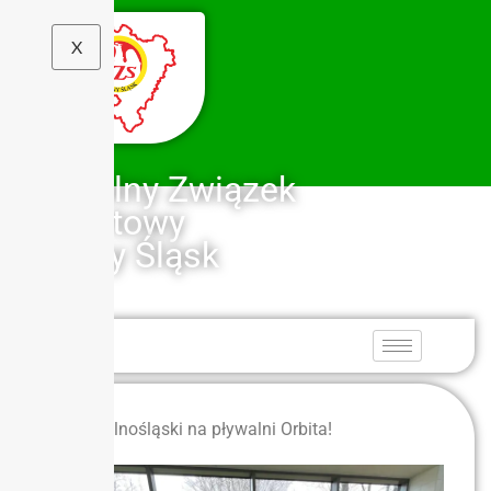
X
Szkolny Związek
Sportowy
Dolny Śląsk
Finał Dolnośląski na pływalni Orbita!