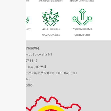
Dolnośląski Eurofit
Gimnastyka Dla Zdrowia
Sprawny Dolnoślązaczek
Szkolny Klub Sportowy
Szkoła Promująca
Współzawodnictwo
Aktywny Styl Życia
Sportowe Szkół
Dane teleadresowe
50-259 Wrocław ul. Borowska 1-3
tel./fax (071) 367 33 15
e-mail: szs@sport.wroclaw.pl
Konto bankowe 22 1160 2202 0000 0001 8848 1011
NIP: 899 21 48 683
REGON: 930420096