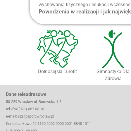
wychowania fizycznego i edukacji wczesnos
Powodzenia w realizacji i jak najwię
Dolnośląski Eurofit
Gimnastyka Dla
Zdrowia
Dane teleadresowe
50-259 Wrocław ul. Borowska 1-3
tel./fax (071) 367 33 15
e-mail: szs@sport.wroclaw.pl
Konto bankowe 22 1160 2202 0000 0001 8848 1011
NIP: 899 21 48 683