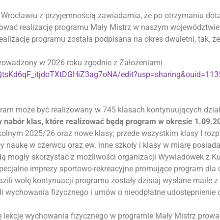
Wrocławiu z przyjemnością zawiadamia, że po otrzymaniu dotacj
uować realizację programu Mały Mistrz w naszym województwie
alizację programu została podpisana na okres dwuletni, tak, ż
prowadzony w 2026 roku zgodnie z Założeniami
2QtsKd6qF_itjdoTXtDGHiZ3ag7oNA/edit?usp=sharing&ouid=11
ram może być realizowany w 745 klasach kontynuujących działa
 nabór klas, które realizować będą program w okresie 1.09.2
kolnym 2025/26 oraz nowe klasy; przede wszystkim klasy I roz
zyły naukę w czerwcu oraz ew. inne szkoły i klasy w miarę posiad
będą mogły skorzystać z możliwości organizacji Wywiadówek z Kul
cjalne imprezy sportowo-rekreacyjne promujące program dla dzi
yrazili wolę kontynuacji programu zostały dzisiaj wysłane mail
i wychowania fizycznego i umów o nieodpłatne udostępnienie o
ię lekcje wychowania fizycznego w programie Mały Mistrz prowa