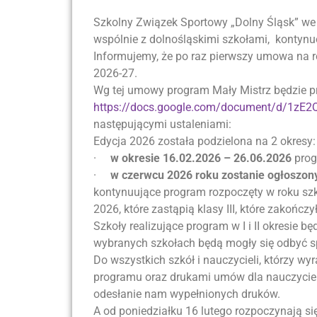
Szkolny Związek Sportowy „Dolny Śląsk” we 
wspólnie z dolnośląskimi szkołami, kontyn
Informujemy, że po raz pierwszy umowa na re
2026-27.
Wg tej umowy program Mały Mistrz będzie 
https://docs.google.com/document/d/1zE
następującymi ustaleniami:
Edycja 2026 została podzielona na 2 okresy:
·
w okresie 16.02.2026 – 26.06.2026
prog
·
w czerwcu 2026 roku zostanie ogłoszony
kontynuujące program rozpoczęty w roku sz
2026, które zastąpią klasy III, które zakońc
Szkoły realizujące program w I i II okresie 
wybranych szkołach będą mogły się odbyć spe
Do wszystkich szkół i nauczycieli, którzy w
programu oraz drukami umów dla nauczyciel
odesłanie nam wypełnionych druków.
A od poniedziałku 16 lutego rozpoczynają s