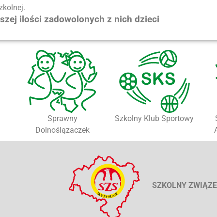
zkolnej.
kszej ilości zadowolonych z nich dzieci
Sprawny
Szkolny Klub Sportowy
Dolnoślązaczek
SZKOLNY ZWIĄZE