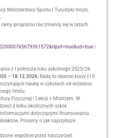
i Ministerstwa Sportu i Turystyki może,
.
e ramy programu nie zmienią się w latach
3520000765679361572&rtpof=true&sd=true
i
nia z I półrocza roku szkolnego 2025/26
026 – 18.12.2026
. Będą to obecne klasy I i II
poczynające naukę w szkołach od września
anego limitu
tury Fizycznej i Lekcji z Mistrzem. W
eci z kilku okolicznych szkół.
e z informacjami dotyczącymi finansowania
biektów. Prosimy o jak najszybsze
dzone wspólnie przez nauczycieli