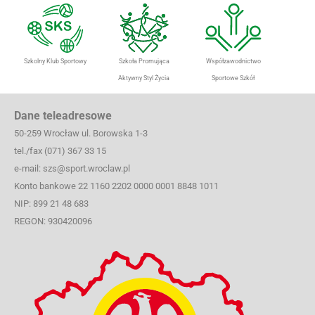
Szkolny Klub Sportowy
Szkoła Promująca
Współzawodnictwo
Aktywny Styl Życia
Sportowe Szkół
Dane teleadresowe
50-259 Wrocław ul. Borowska 1-3
tel./fax (071) 367 33 15
e-mail: szs@sport.wroclaw.pl
Konto bankowe 22 1160 2202 0000 0001 8848 1011
NIP: 899 21 48 683
REGON: 930420096