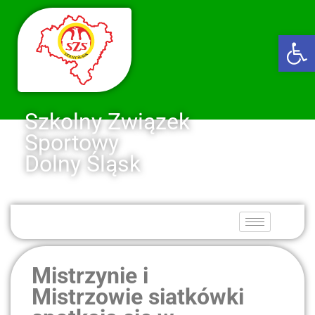
Ot
Szkolny Związek
Sportowy
Dolny Śląsk
Mistrzynie i
Mistrzowie siatkówki