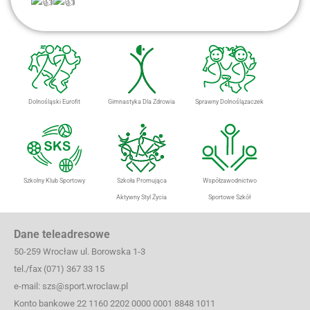
Dolnośląski Eurofit
Gimnastyka Dla Zdrowia
Sprawny Dolnoślązaczek
Szkolny Klub Sportowy
Szkoła Promująca
Współzawodnictwo
Aktywny Styl Życia
Sportowe Szkół
Dane teleadresowe
50-259 Wrocław ul. Borowska 1-3
tel./fax (071) 367 33 15
e-mail: szs@sport.wroclaw.pl
Konto bankowe 22 1160 2202 0000 0001 8848 1011