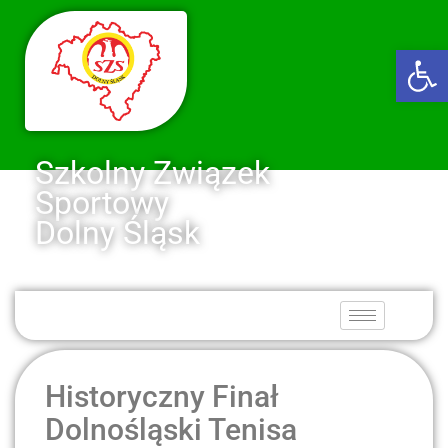
Ot
Szkolny Związek
Sportowy
Dolny Śląsk
Historyczny Finał
Dolnośląski Tenisa