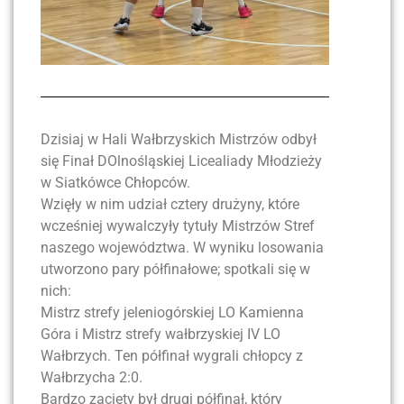
Dzisiaj w Hali Wałbrzyskich Mistrzów odbył
się Finał DOlnośląskiej Licealiady Młodzieży
w Siatkówce Chłopców.
Wzięły w nim udział cztery drużyny, które
wcześniej wywalczyły tytuły Mistrzów Stref
naszego województwa. W wyniku losowania
utworzono pary półfinałowe; spotkali się w
nich:
Mistrz strefy jeleniogórskiej LO Kamienna
Góra i Mistrz strefy wałbrzyskiej IV LO
Wałbrzych. Ten półfinał wygrali chłopcy z
Wałbrzycha 2:0.
Bardzo zacięty był drugi półfinał, który