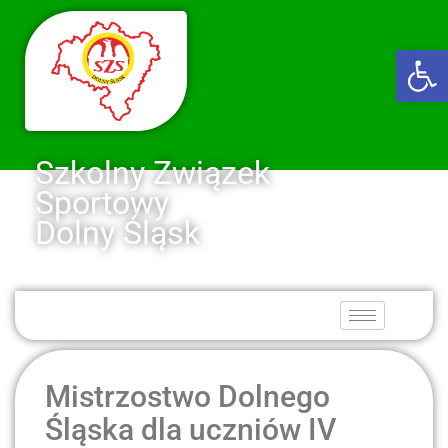
Ot
Szkolny Związek
Sportowy
Dolny Śląsk
Mistrzostwo Dolnego
Śląska dla uczniów IV