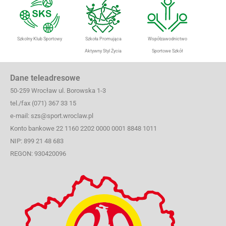
Szkolny Klub Sportowy
Szkoła Promująca
Współzawodnictwo
Aktywny Styl Życia
Sportowe Szkół
Dane teleadresowe
50-259 Wrocław ul. Borowska 1-3
tel./fax (071) 367 33 15
e-mail: szs@sport.wroclaw.pl
Konto bankowe 22 1160 2202 0000 0001 8848 1011
NIP: 899 21 48 683
REGON: 930420096