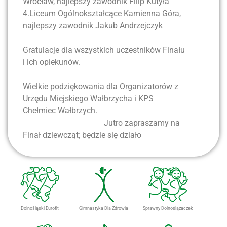
Wrocław, najlepszy zawodnik Filip Kutyła
4.Liceum Ogólnokształcące Kamienna Góra,
najlepszy zawodnik Jakub Andrzejczyk
Gratulacje dla wszystkich uczestników Finału
i ich opiekunów.
Wielkie podziękowania dla Organizatorów z
Urzędu Miejskiego Wałbrzycha i KPS
Chełmiec Wałbrzych.
Jutro zapraszamy na
Finał dziewcząt; będzie się działo
Dolnośląski Eurofit
Gimnastyka Dla Zdrowia
Sprawny Dolnoślązaczek