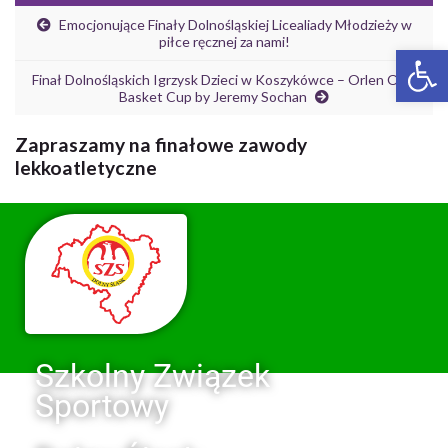
Emocjonujące Finały Dolnośląskiej Licealiady Młodzieży w
piłce ręcznej za nami!
Ot
Finał Dolnośląskich Igrzysk Dzieci w Koszykówce – Orlen Orlik
Basket Cup by Jeremy Sochan
Zapraszamy na finałowe zawody
lekkoatletyczne
Szkolny Związek
Sportowy