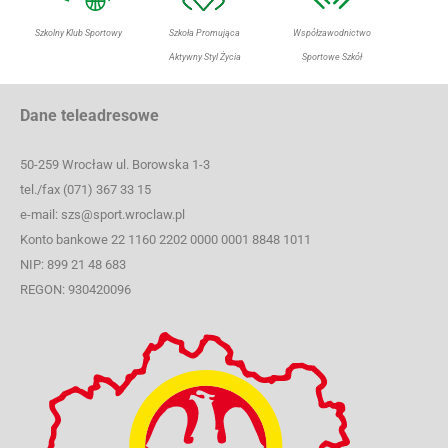
Szkolny Klub Sportowy
Szkoła Promująca
Współzawodnictwo
Aktywny Styl Życia
Sportowe Szkół
Dane teleadresowe
50-259 Wrocław ul. Borowska 1-3
tel./fax (071) 367 33 15
e-mail: szs@sport.wroclaw.pl
Konto bankowe 22 1160 2202 0000 0001 8848 1011
NIP: 899 21 48 683
REGON: 930420096