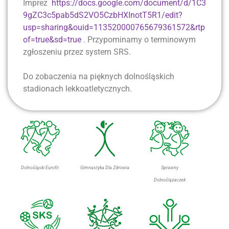
Imprez
https://docs.google.com/document/d/1C3
9gZC3c5pab5dS2VO5CzbHXInotT5R1/edit?
usp=sharing&ouid=113520000765679361572&rtp
of=true&sd=true
. Przypominamy o terminowym
zgłoszeniu przez system SRS.
Do zobaczenia na pięknych dolnośląskich
stadionach lekkoatletycznych.
Dolnośląski Eurofit
Gimnastyka Dla Zdrowia
Sprawny
Dolnoślązaczek