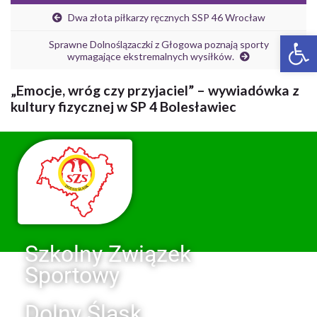
Dwa złota piłkarzy ręcznych SSP 46 Wrocław
Ot
Sprawne Dolnoślązaczki z Głogowa poznają sporty
wymagające ekstremalnych wysiłków.
„Emocje, wróg czy przyjaciel” – wywiadówka z
kultury fizycznej w SP 4 Bolesławiec
Szkolny Związek
Sportowy
Dolny Śląsk