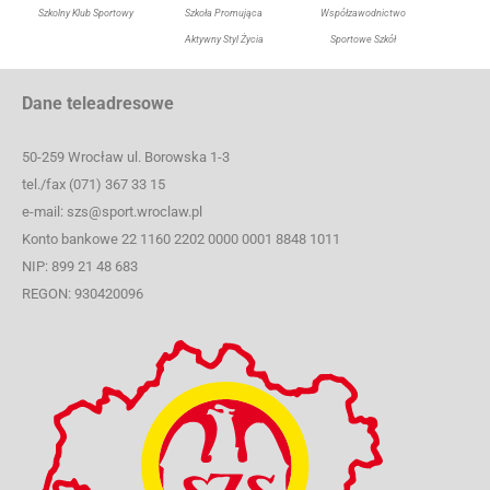
Szkolny Klub Sportowy
Szkoła Promująca
Współzawodnictwo
Aktywny Styl Życia
Sportowe Szkół
Dane teleadresowe
50-259 Wrocław ul. Borowska 1-3
tel./fax (071) 367 33 15
e-mail: szs@sport.wroclaw.pl
Konto bankowe 22 1160 2202 0000 0001 8848 1011
NIP: 899 21 48 683
REGON: 930420096