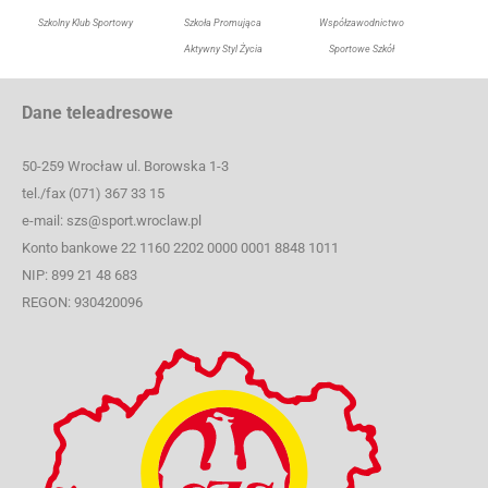
Szkolny Klub Sportowy
Szkoła Promująca
Współzawodnictwo
Aktywny Styl Życia
Sportowe Szkół
Dane teleadresowe
50-259 Wrocław ul. Borowska 1-3
tel./fax (071) 367 33 15
e-mail: szs@sport.wroclaw.pl
Konto bankowe 22 1160 2202 0000 0001 8848 1011
NIP: 899 21 48 683
REGON: 930420096