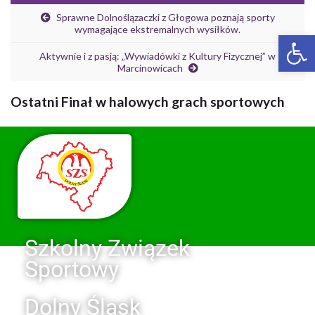
Sprawne Dolnoślązaczki z Głogowa poznają sporty
wymagające ekstremalnych wysiłków.
Ot
Aktywnie i z pasją: „Wywiadówki z Kultury Fizycznej” w
Marcinowicach
Ostatni Finał w halowych grach sportowych
Szkolny Związek
Sportowy
Dolny Śląsk