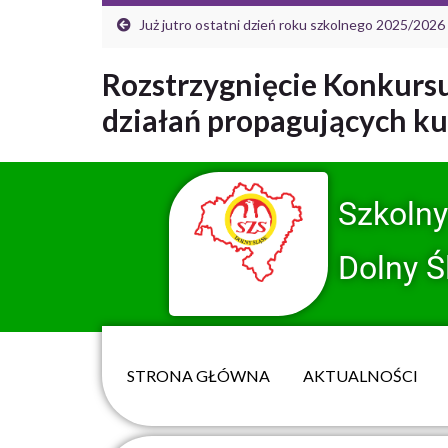
Już jutro ostatni dzień roku szkolnego 2025/2026
Rozstrzygnięcie Konkursu
działań propagujących kul
Szkoln
Dolny Ś
STRONA GŁÓWNA
AKTUALNOŚCI