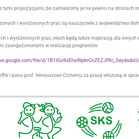
z tymi propozycjami, bo zamieścimy je na pewno na stronach 
zonych i wyróżnionych prac są nauczyciele z województwa dol
 i wyróżnionych prac; niech będą także inspiracją dla innych n
mi zaangażowanymi w realizację programów
rive.google.com/file/d/1B1tGo9sEhaWpbrCnZEZJfRc_SeydsdxU
offik i panu prof. Ireneuszowi Cichemu za pracę włożoną w spr