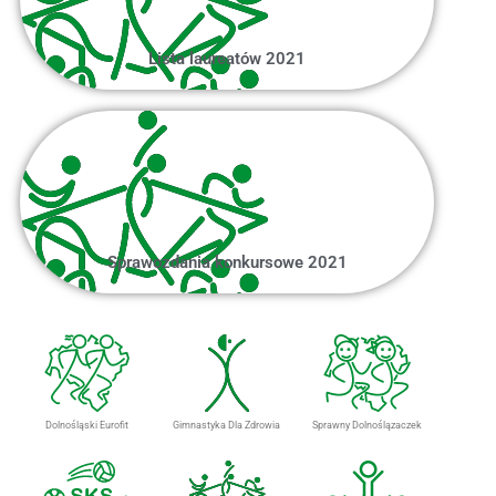
Lista laureatów 2021
Sprawozdania konkursowe 2021
Dolnośląski Eurofit
Gimnastyka Dla Zdrowia
Sprawny Dolnoślązaczek