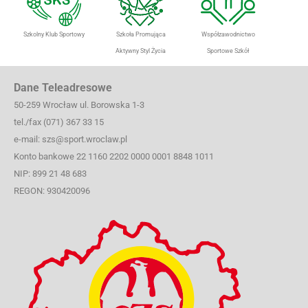
Szkolny Klub Sportowy
Szkoła Promująca
Współzawodnictwo
Aktywny Styl Życia
Sportowe Szkół
Dane Teleadresowe
50-259 Wrocław ul. Borowska 1-3
tel./fax (071) 367 33 15
e-mail: szs@sport.wroclaw.pl
Konto bankowe 22 1160 2202 0000 0001 8848 1011
NIP: 899 21 48 683
REGON: 930420096